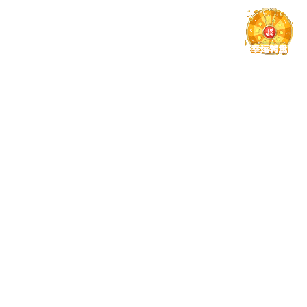
无论是韦德还是哈登，他们都深刻影响着所效力球队
的发展轨迹。不过，在团队氛围营造方面，韦德显然
更胜一筹，而哈登则需要更多依赖自身能力来改变局
面，这种差别正好体现了两人的不同角色定位及其对
球队构建方式产生的深远影响。
3、关键时刻表现
谈及关键时刻，两位球员都有过令人难忘的经典瞬
间。韦德曾在2006年NBA总决赛中，以惊人的表现带
领热火逆转迈阿密，对于许多篮球迷来说，这是他职
业生涯最辉煌的一次证明。他那种不屈不挠、敢于迎
接挑战的精神，让他成为了球队真正意义上的领袖。
反观哈登，在季后赛中的表现却饱受争议。尽管他常