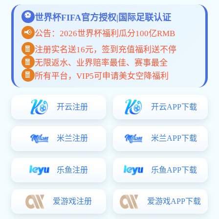
弗莱谈韦德与哈登之争如同司机与
KG的攻防之别