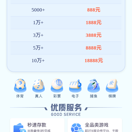
1、韦德与哈登风格差异
韦德被认为是一个非常全面的球员，他不仅具备强大
的得分能力，还能很好地组织进攻。在场上，他常常
充当球队的核心，能够带动队友发挥出最佳水平。他
精湛的突破技艺和敏锐的篮球智商，使他成为一名极
具威胁性的攻击者，同时也是防守端的一道屏障。
相比之下，哈登则以极高的得分效率和个人单打能力
闻名。他擅长利用挡拆配合来创造投篮机会，尤其是
在三分线外。此外，哈登通过罚球频率和突破制造犯
规，从而在比赛中获取大量得分。然而，这种打法有
时也会使球队失去整体性的流畅感。
两者在风格上的根本区别体现在对比赛节奏和团队协