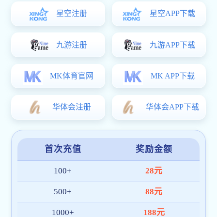
2026-05-29 15:50
69 次阅读
首页
/
体育报道
在当今的篮球世界中，韦德与哈登之间的比较引发了
众多讨论。弗莱对此进行了深入分析，将两者的争论
比喻为司机与凯文·加内特（KG）在攻防上的明显差
异。韦德以其全面的技术和领导能力而著称，而哈登
则凭借着卓越的得分能力和战术灵活性占据了一席之
地。本文将从四个方面探讨这一话题，包括韦德与哈
登的风格差异、两位球员对球队的影响、他们在关键
时刻的表现以及历史地位的比较。在每个方面，我们
都将详细分析这场争论如何反映出不同类型球员在现
代篮球中的价值及其各自独特的重要性。