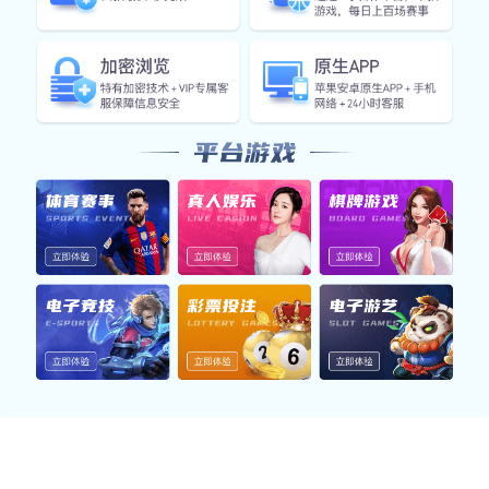
继续稳定发挥，这也是一个值得考虑的问题。尽管如
此，从潜力来看，他绝对有能力成为未来足坛的一颗
新星。
2、巴萨当前转会策略与市场环境
近年来，巴萨在转会市场上的运作风格发生了变化。
随着财政公平政策逐渐严格，巴萨不得不更加谨慎地
进行资金运用。同时，他们需要找到适合球队长远发
展的年轻球员，而小蜘蛛正好符合这一标准。因此，
引进这位年轻才俊，可以说是他们未来规划的重要一
步。
此外，目前全球足球市场也处于一种特殊状态，各大
俱乐部之间竞争愈发激烈。在这种情况下，任何有潜
力的新星都可能成为众多豪门追逐的目标。因此，即