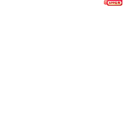
4、球迷与媒体反应分析
面对传闻中的高额转会费用，不同群体对此反应截然
不同。在社交媒体上，一部分球迷表示支持，他们认
为引进这样的天才前锋，是推动球队重建的重要一
步。而另一部分则持怀疑态度，他们认为这种巨额支
出不值得，并担心这将加重俱乐部负担，让巴萨陷入
更深困境。
与此同时，媒体对于此事也进行了广泛报道，各种观
点纷纷涌现。有评论称，如果交易成功，将是足球界
的一次标志性事件，可以重新定义现代足球中年轻球
员身价。不过，也有声音警告称，如此高昂的价格可
能导致未来更多天才球员被炒作至离谱水平，使整个
市场变得更加混乱。