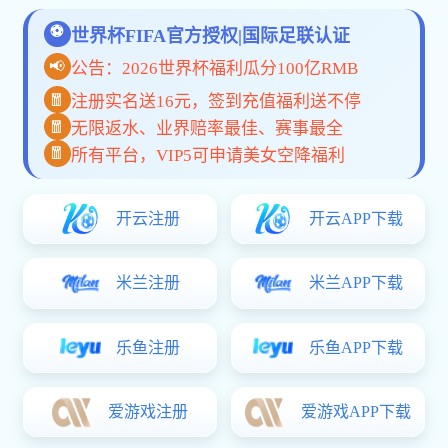
巴萨若不惜代价引进小蜘蛛转会费
超11亿欧将引发疯狂争议