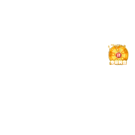
便以高昂价格签下小蜘蛛，也并非没有其他俱乐部采
取同样策略的风险。这让巴萨必须快速决策，以免错
失良机。
不过，高额转会费所带来的压力也是显而易见的。一
旦最终决定支付超1.1亿欧元，引进小蜘蛛后，一旦成
绩未如预期，将会遭到外界的不满和质疑。因此，在
做出最终决定之前，管理层需权衡各种利弊，以确保
投资回报率最大化。
3、高额转会费对球队财务影响
引进小蜘蛛所需支付超过1.1亿欧元，这无疑将对巴萨
现有财务状况产生巨大影响。近年来，由于疫情等因
素，许多俱乐部都面临着财务压力，而巴萨亦是如
此。在这样的背景下，高额转会费用是否能被顺利消