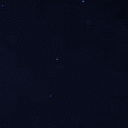
下一篇：
凯沙约翰逊谈篮球经典阵容选择甜
4
CBA第28轮本土最佳球员评