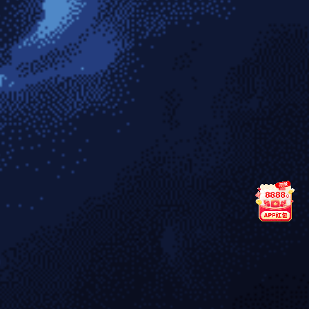
善于利用团队合作来提
而努力奋斗。
风格不仅提升了团队凝
赛事中，都可以看见他
战与机遇。从俱乐部到
段。
味着他必须协调好各方
是他必须面对的新课