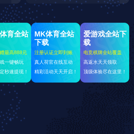
响球队表现。最后，将
影响。整篇文章旨在通
的技术能力，更是心理
，他们成功地将比分保
。
们通过流畅的传递与快
效遏制了对方进攻者的
赛季中，如果能够继续