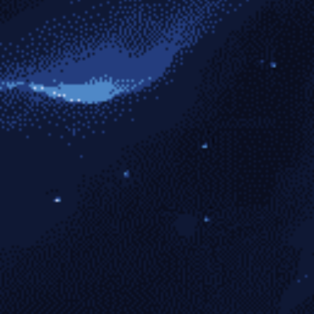
然而，这一切也为他
可能引导更多优秀足
展的机会。
总结：
综上所述，本篇文章
从比赛过程到个人表
历程。此外，对未来
蕴藏的人文关怀与竞
正因如此，我们期待
现更高目标。不论是
光辉章节。