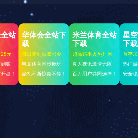
练对球队士气和战术安排的重要作用，以及他的战术思想如何影
开始的国家队事务，分析这对他个人及佛罗伦萨未来发展的潜在
展现佛罗伦萨近期状态及其背后的原因。
程与结果分析
伦萨面对的是一支实力不俗的对手。这场较量不仅考验了球员们
管最终未能赢得比赛，但凭借出色的团队配合和顽强的拼搏精神
韧不拔的精神值得称赞，也让人感受到球队对于胜利的不懈追求
佛罗伦萨在控球率、射门次数等多个方面都占据了一定优势。他
到对方球门。而在防守端，球队也展现出了良好的组织能力，有
明了他们应得平局的合理性。
较量中，虽然结果并不如人意，但整体表现却令人振奋。在后续
，相信佛罗伦萨会有更大的突破与进步。