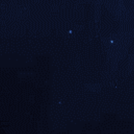
上一篇：
铁林质疑2016年全票MVP评选库里…
热榜精选
#1
#2
埃奇库姆半场表现分析抢板积
苏群分析