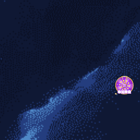
因素。例如，中场核心
和积极跑动，不断创造
还勇于尝试突破，为球
，使得整个队伍充满活
下，他们能够迅速成
脱颖而出奠定基础。
置上都非常用心，总是
所准备，提高了胜算。