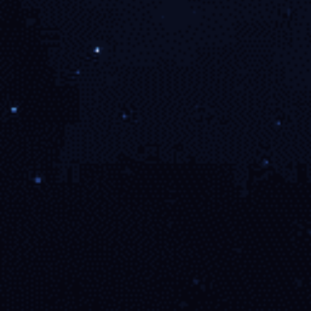
极但投
在眉睫
2026-05-18
推荐
2026-06
推荐网站
App下载
关于我们
隐私政策
合作条款
网站地图