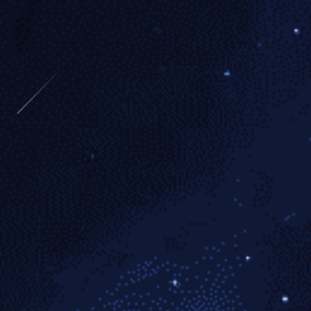
此外，皮奥对于团队
升整体实力。在他的
最重要的是，当面对
聚力，也提高了每位
施加的重要影响力。
4、国家队
随着本轮联赛结束后
国家队，他需要适应
国家队事务不仅涉及
关系，以确保选拔合
题。