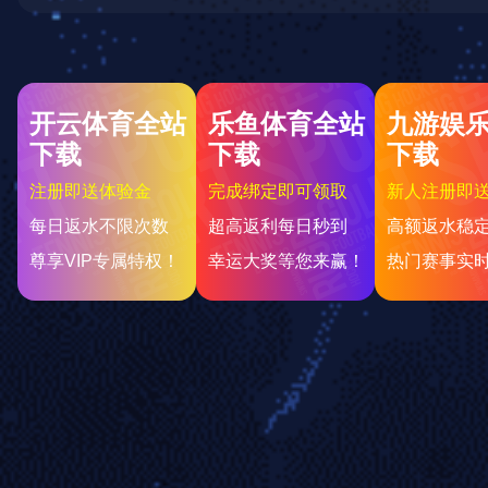
着，讨论皮奥作为教
关注点转向皮奥即将
过多维度解析，全面
1、比赛过
在本场比赛中，佛罗
素质的一次检验。尽
持到了最后。这种坚
从比赛的数据来看，
速的反击，多次威胁
发挥。一系列数据证
此外，在这场激烈的
保持这样的竞技状态