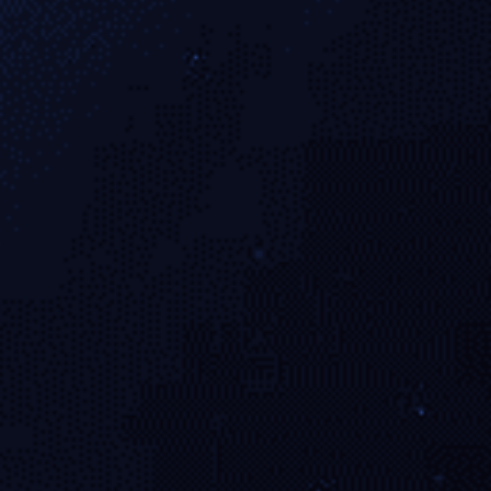
增强他的执教声誉，并
更是一次自我超越与发
事件背后的多重含义。
队正在经历怎样的发展
的发展趋势，以及其中
队事务中取得佳绩，实
为自己的执教生涯增添